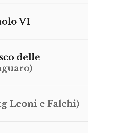
aolo VI
sco delle
aguaro)
tg Leoni e Falchi)