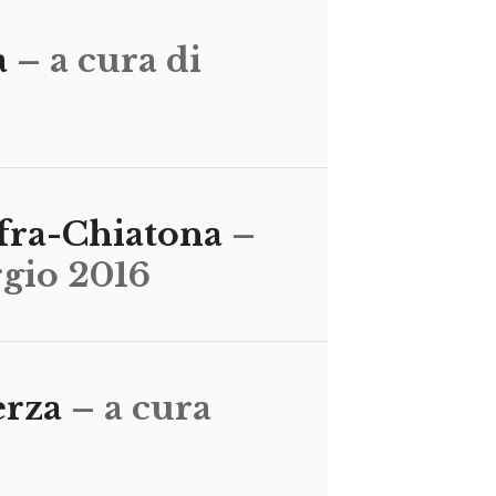
a
– a cura di
fra-Chiatona
–
rgio 2016
erza
– a cura