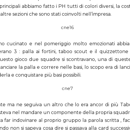
 principali abbiamo fatto i PH tutti di colori diversi, la 
i altre sezioni che sono stati coinvolti nell’impresa.
mo cucinato e nel pomeriggio molto emozionati abbiam
erano 3 : palla ai fortini, taboo scout e il quizzettone e
questo gioco due squadre si scontravano, una di queste
nciare la palla e correre nelle basi, lo scopo era di lanci
rla e conquistare più basi possibili.
te ma ne seguiva un altro che lo era ancor di più Ta
isteva nel mandare un componente della propria squadra a
a far indovinare al proprio gruppo la parola scritta , 
ando non si sapeva cosa dire si passava alla card successi