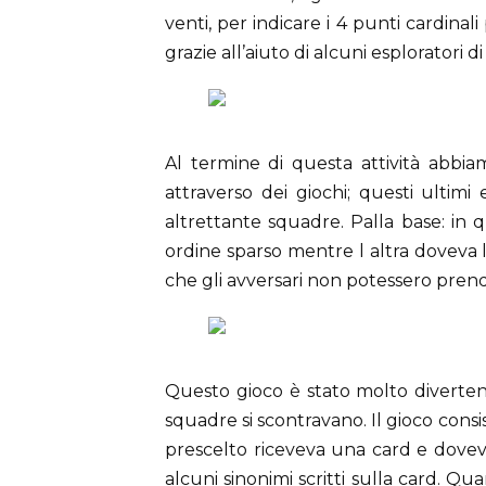
venti, per indicare i 4 punti cardinali
grazie all’aiuto di alcuni esploratori d
Al termine di questa attività abbia
attraverso dei giochi; questi ultimi 
altrettante squadre. Palla base: in 
ordine sparso mentre l altra doveva la
che gli avversari non potessero prende
Questo gioco è stato molto diverten
squadre si scontravano. Il gioco cons
prescelto riceveva una card e dovev
alcuni sinonimi scritti sulla card. Qu