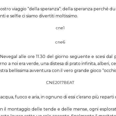
 nostro viaggio “della speranza”; della speranza perché dura
i e selfie ci siamo divertiti moltissimo.
l Nevegal alle ore 11.30 del giorno seguente e scesi dal
orno a noi era verde, una distesa di prato infinita, alberi
stra bellissima avventura con il vero grande gioco “occhio
acqua, fuoco e aria, in ognuno di essi c’erano più reparti d
on il montaggio delle tende e delle mense, ogni esplora