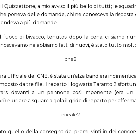
il Quizzettone, a mio avviso il più bello di tutti ; le squad
o che poneva delle domande, chi ne conosceva la risposta
ispondeva a più domande.
r il fuoco di bivacco, tenutosi dopo la cena, ci siamo riu
onoscevamo ne abbiamo fatti di nuovi, è stato tutto molt
ura ufficiale del CNE, è stata un’alza bandiera indimentica
mposto da tre file, il reparto Hogwarts Taranto 2 sfortun
arsi davanti a un pennone così imponente (era un 
ri) e urlare a squarcia gola il grido di reparto per afferm
o quello della consegna dei premi, vinti in dei concors