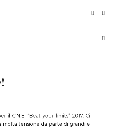
!
r il C.N.E. “Beat your limits” 2017. Ci
era molta tensione da parte di
grandi e