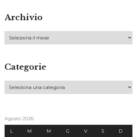
Archivio
Categorie
Agosto 2026
L
M
M
G
V
S
D