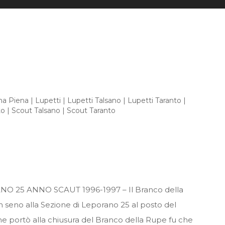
na Piena
|
Lupetti
|
Lupetti Talsano
|
Lupetti Taranto
|
to
|
Scout Talsano
|
Scout Taranto
O 25 ANNO SCAUT 1996-1997 – Il Branco della
n seno alla Sezione di Leporano 25 al posto del
e portò alla chiusura del Branco della Rupe fu che