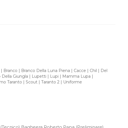
|
Branco
|
Branco Della Luna Piena
|
Cacce
|
Chil
|
Del
o Della Giungla
|
Lupetti
|
Lupi
|
Mamma Lupa
|
smo Taranto
|
Scout
|
Taranto 2
|
Uniforme
(Tecnico) Bagheera Roberto Papa (Preliminare)