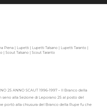
na Piena
|
Lupetti
|
Lupetti Talsano
|
Lupetti Taranto
|
to
|
Scout Talsano
|
Scout Taranto
O 25 ANNO SCAUT 1996-1997 – Il Branco della
n seno alla Sezione di Leporano 25 al posto del
e portò alla chiusura del Branco della Rupe fu che