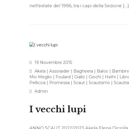
nell’estate del 1996, tra i capi della Sezione […]
19 Novembre 2015
Akela
|
Assoraider
|
Bagheera
|
Baloo
|
Bambini
Mio Meglio
|
Foulard
|
Giallo
|
Giochi
|
Hathi
|
Libr
Pelliccia
|
Promessa
|
Scaut
|
Scautismo
|
Scauti
Admin
I vecchi lupi
ANNO SCAUT 2022/2023 Akela Elena Diciolla 