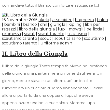
comandava tutto il Branco con forza e astuzia, se […]
16 Novembre 2015
akela
|
assoraider
|
bagheera
|
baloo
|
bambini
|
branco
|
chil
|
giungla
|
kipling
|
libri per
ragazzi
|
libro della giungla
|
lupi
|
mowgli
|
pelliccia
|
promessa
|
scaut
|
scaut taranto
|
scautismo
|
scautismo taranto
|
scout
|
scout talsano
|
scoutismo
|
scoutismo taranto
|
uniforme
admin
IL Libro della Giungla
Il libro della giungla Tanto tempo fa, viveva nel profondo
della giungla una pantera nera di nome Bagheera. Un
giorno, mentre stava su un albero, udì un insolito
rumore: era un cucciolo d’uomo abbandonato! Decise
allora di portarlo da una coppia di lupi, che aveva
appena avuto una bella cucciolata. Mamma lupa