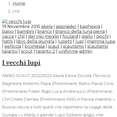
Home
chil
19 Novembre 2015
akela
|
assoraider
|
bagheera
|
baloo
|
bambini
|
branco
|
branco della luna piena
|
cacce
|
chil
|
del mio meglio
|
foulard
|
giallo
|
giochi
|
hathi
|
libro della giungla
|
lupetti
|
lupi
|
mamma lupa
|
pelliccia
|
promessa
|
scaut
|
scautismo
|
scautismo
taranto
|
scout
|
taranto 2
|
uniforme
admin
I vecchi lupi
ANNO SCAUT 2022/2023 Akela Elena Diciolla (Tecnico)
Bagheera Roberto Papa (Preliminare) Baloo Paola Corsi
(Preliminare) Fratel Bigio Luca Andrenucci (Preliminare)
Chil Chiara Damasi (Preliminare) AKELA Parola maestra: «
Buona caccia a tutti quelli che rispettano la Legge della
Giungla » « Akela, il grande Lupo Solitario grigio, che