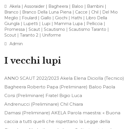
Akela
|
Assoraider
|
Bagheera
|
Baloo
|
Bambini
|
Branco
|
Branco Della Luna Piena
|
Cacce
|
Chil
|
Del Mio
Meglio
|
Foulard
|
Giallo
|
Giochi
|
Hathi
|
Libro Della
Giungla
|
Lupetti
|
Lupi
|
Mamma Lupa
|
Pelliccia
|
Promessa
|
Scaut
|
Scautismo
|
Scautismo Taranto
|
Scout
|
Taranto 2
|
Uniforme
Admin
I vecchi lupi
ANNO SCAUT 2022/2023 Akela Elena Diciolla (Tecnico)
Bagheera Roberto Papa (Preliminare) Baloo Paola
Corsi (Preliminare) Fratel Bigio Luca
Andrenucci (Preliminare) Chil Chiara
Damasi (Preliminare) AKELA Parola maestra: « Buona
caccia a tutti quelli che rispettano la Legge della